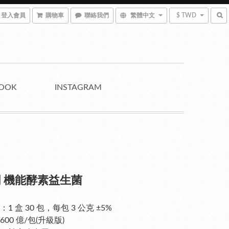
登入會員
購物車
聯絡我們
繁體中文
$ TWD
BOOK
INSTAGRAM
 機能酵素益生菌
1 盒 30 包，每包 3 公克 ±5%
00 億/包(升級版)