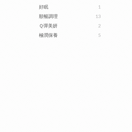
好眠
1
順暢調理
13
Ｑ彈美妍
2
極潤保養
5