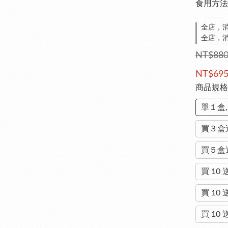
食用方法
全店，消
全店，消
NT$88
NT$69
商品規
單１盒
買３盒送
買５盒送
買 10
買 10
買 10