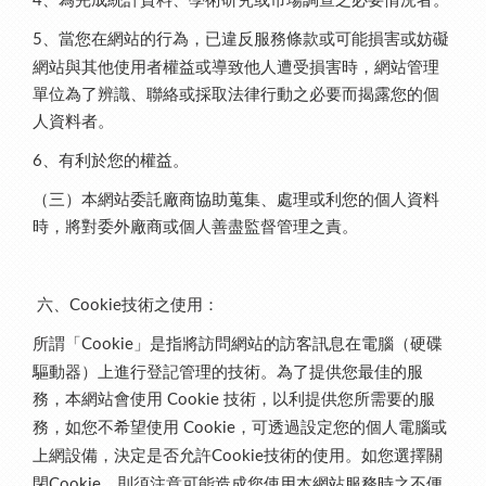
4
、當您在網站的行為，已違反服務條款或可能損害或妨礙
5
網站與其他使用者權益或導致他人遭受損害時，網站管理
單位為了辨識、聯絡或採取法律行動之必要而揭露您的個
人資料者。
、有利於您的權益。
6
（三）本網站委託廠商協助蒐集、處理或利您的個人資料
時，將對委外廠商或個人善盡監督管理之責。
六、
技術之使用：
Cookie
所謂「
」是指將訪問網站的訪客訊息在電腦（硬碟
Cookie
驅動器）上進行登記管理的技術。為了提供您最佳的服
務，本網站會使用
技術，以利提供您所需要的服
Cookie
務，如您不希望使用
，可透過設定您的個人電腦或
Cookie
上網設備，決定是否允許
技術的使用。如您選擇關
Cookie
閉
，則須注意可能造成您使用本網站服務時之不便
Cookie